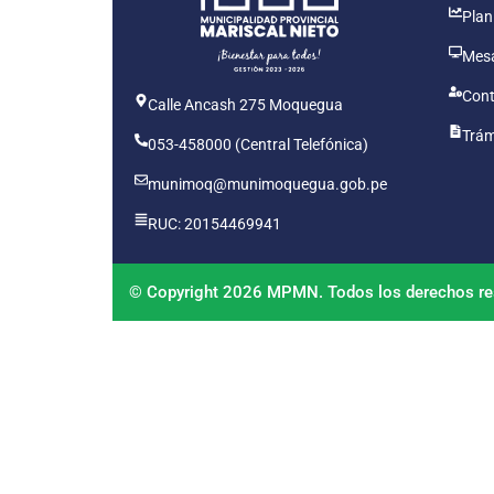
Plan
Mesa
Cont
Calle Ancash 275 Moquegua
Trám
053-458000 (Central Telefónica)
munimoq@munimoquegua.gob.pe
RUC: 20154469941
© Copyright 2026 MPMN. Todos los derechos re