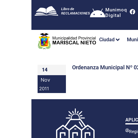
Munimoq
Digital
Ciudad
Muni
Ordenanza Municipal Nº
14
Nov
2011
APLI
Regis