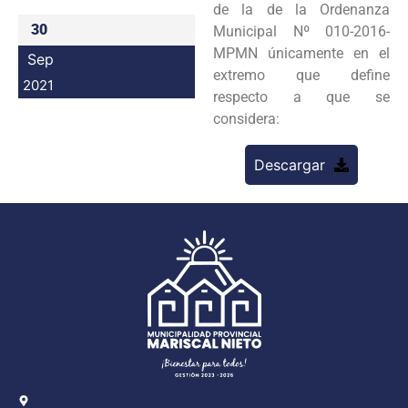
de la de la Ordenanza
Programas
30
Municipal Nº 010-2016-
MPMN únicamente en el
Sep
Intranet
extremo que define
2021
respecto a que se
considera:
Descargar