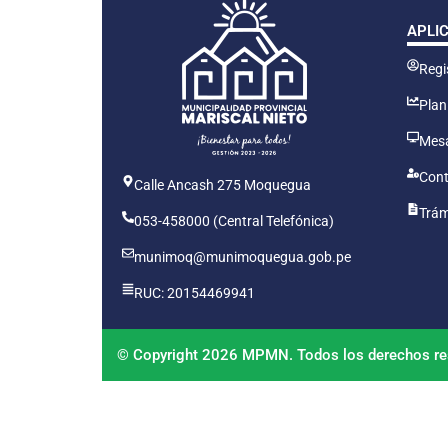
APLI
Regis
Plan
Mesa
Cont
Calle Ancash 275 Moquegua
Trám
053-458000 (Central Telefónica)
munimoq@munimoquegua.gob.pe
RUC: 20154469941
© Copyright 2026 MPMN. Todos los derechos re