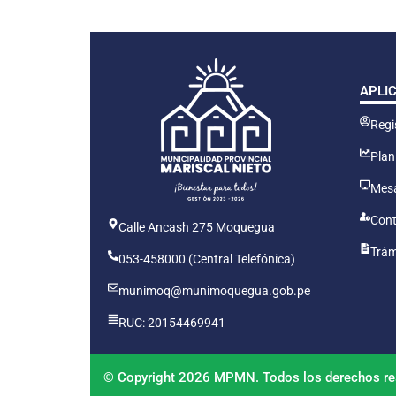
APLI
Regis
Plan
Mesa
Cont
Calle Ancash 275 Moquegua
Trám
053-458000 (Central Telefónica)
munimoq@munimoquegua.gob.pe
RUC: 20154469941
© Copyright 2026 MPMN. Todos los derechos re