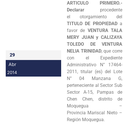
ARTICULO PRIMERO.-
Programas
Declarar
procedente
el
otorgamiento del
Intranet
TITULO DE PROPIEDAD
a
favor de
VENTURA TALA
MERY JUAN
y
CALIZAYA
TOLEDO DE VENTURA
NELlA TRINIDAD
, que corre
29
con el Expediente
Abr
Administrativo N° 17464-
2011, titular (es) del Lote
2014
N° 04 Manzana G,
perteneciente al
Sector Sub
Sector A-15, Pampas de
Chen Chen, distrito de
Moquegua –
Provincia
Mariscal Nieto –
Región Moquegua.