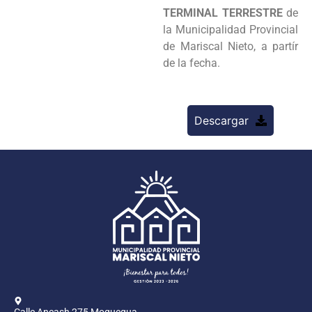
TERMINAL TERRESTRE
de
la
Municipalidad Provincial
de Mariscal Nieto, a partír
de la fecha.
Descargar
Calle Ancash 275 Moquegua