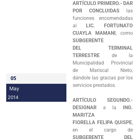
ARTÍCULO PRIMERO.- DAR
Programas
POR CONCLUIDAS
las
funciones
encomendadas
Intranet
al
LIC. FORTUNATO
CUAYLA MAMANI
, como
SUBGERENTE
DEL
TERMINAL
TERRESTRE
de la
Municipalidad Provincial
de Mariscal Nieto,
dándole
las gracias por los
05
servicios prestados.
May
2014
ARTÍCULO SEGUNDO.-
DESIGNAR
a la
ING.
MARITZA
FIORELLA
FELlPA QUISPE
,
en el cargo de
SUBGERENTE DEL