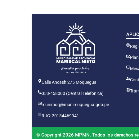
APLI
Regis
Plan
Mesa
Cont
Calle Ancash 275 Moquegua
Trám
053-458000 (Central Telefónica)
munimoq@munimoquegua.gob.pe
RUC: 20154469941
© Copyright 2026 MPMN. Todos los derechos re