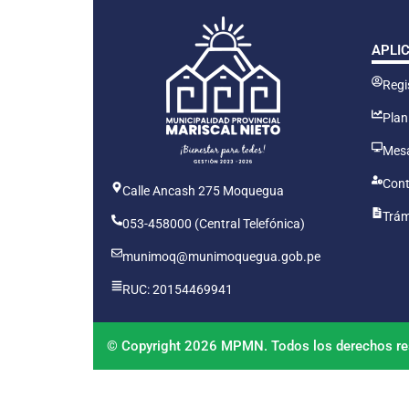
APLI
Regis
Plan
Mesa
Cont
Calle Ancash 275 Moquegua
Trám
053-458000 (Central Telefónica)
munimoq@munimoquegua.gob.pe
RUC: 20154469941
© Copyright 2026 MPMN. Todos los derechos re