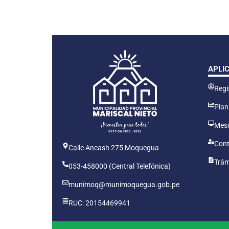
APLI
Regis
Plan
Mesa
Cont
Calle Ancash 275 Moquegua
Trám
053-458000 (Central Telefónica)
munimoq@munimoquegua.gob.pe
RUC: 20154469941