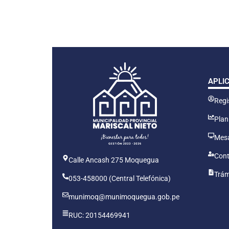
APLI
Regis
Plan
Mesa
Cont
Calle Ancash 275 Moquegua
Trám
053-458000 (Central Telefónica)
munimoq@munimoquegua.gob.pe
RUC: 20154469941