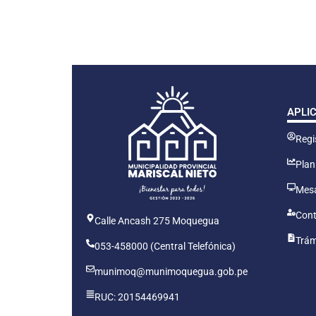
APLI
Regis
Plan
Mesa
Cont
Calle Ancash 275 Moquegua
Trám
053-458000 (Central Telefónica)
munimoq@munimoquegua.gob.pe
RUC: 20154469941