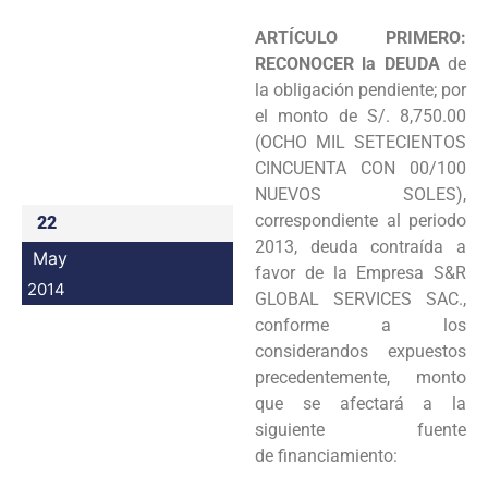
Programas
ARTÍCULO PRIMERO:
RECONOCER la DEUDA
de
Intranet
la obligación
pendiente; por
el monto de S/. 8,750.00
(OCHO MIL SETECIENTOS
CINCUENTA CON 00/100
NUEVOS
SOLES),
correspondiente al periodo
22
2013, deuda contraída a
May
favor de la Empresa S&R
2014
GLOBAL SERVICES
SAC.,
conforme a los
considerandos expuestos
precedentemente, monto
que se afectará a la
siguiente fuente
de
financiamiento: