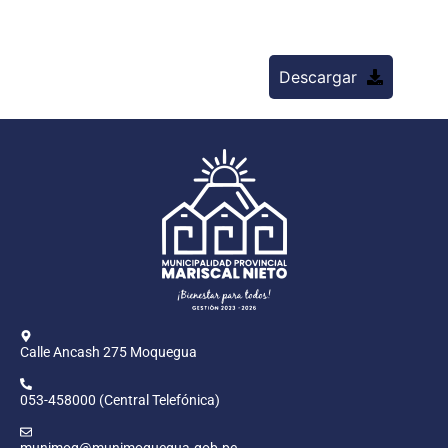
Descargar
Calle Ancash 275 Moquegua
053-458000 (Central Telefónica)
munimoq@munimoquegua.gob.pe