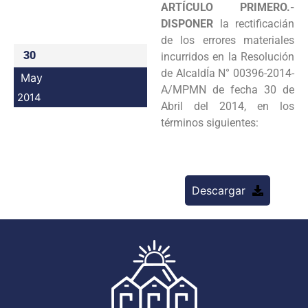
ARTÍCULO PRIMERO.-
Programas
DISPONER
la rectificacián
de los errores materiales
Intranet
30
incurridos
en la Resolución
de AlcaldÍa N° 00396-2014-
May
A/MPMN de fecha 30 de
2014
Abril del 2014, en los
términos
siguientes:
Descargar