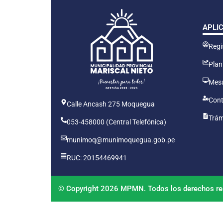
APLI
Regis
Plan
Mesa
Cont
Calle Ancash 275 Moquegua
Trám
053-458000 (Central Telefónica)
munimoq@munimoquegua.gob.pe
RUC: 20154469941
© Copyright 2026 MPMN. Todos los derechos re