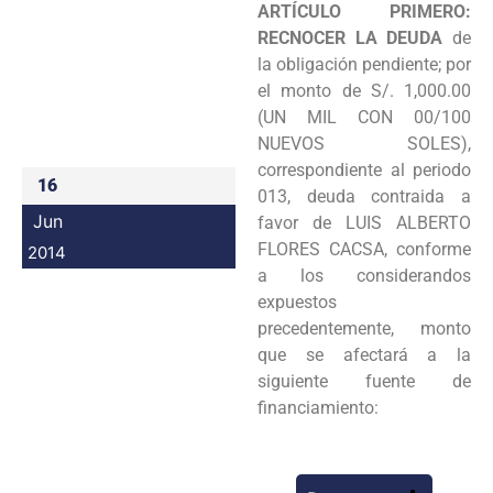
ARTÍCULO PRIMERO:
Programas
RECNOCER LA DEUDA
de
la obligación pendien
te; por
Intranet
el monto de S/. 1,000.00
(UN MIL CON 00/100
NUEVOS SOLES),
correspondiente al periodo
16
013, deuda contraida a
Jun
favor de LUIS ALBERTO
FLORES CACSA, conforme
2014
a los considerandos
e
xpuestos
precedentemente, monto
que se afectará a la
siguiente fuente de
financiami
ento: