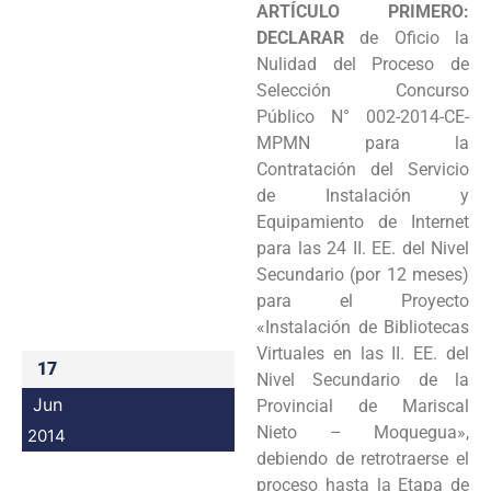
ARTÍCULO PRIMERO:
Programas
DECLARAR
de Oficio la
Nulidad del Proceso de
Intranet
Selección
Concurso
Público N° 002-2014-CE-
MPMN para la
Contratación del Servicio
de Instalación y
Equipamiento de I
nternet
para las 24 II. EE. del Nivel
Secundario (por 12 meses)
para el Proyecto
«Instalación de Bibliotecas
V
irtuales en las II. EE. del
17
Nivel Secundario de la
Jun
Provincial de Mariscal
Nieto – Moquegua»,
2014
debiendo de r
etrotraerse el
proceso hasta la Etapa de