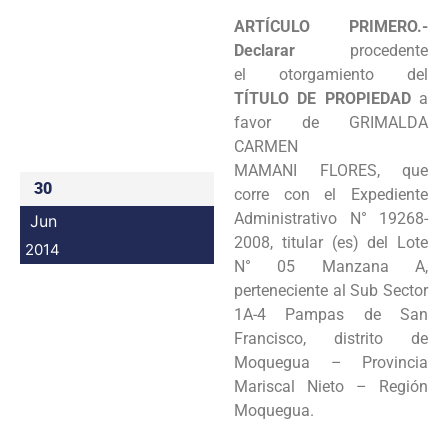
Programas
ARTÍCULO PRIMERO.-
Declarar
procedente
Intranet
el
otorgamiento del
TÍTULO DE PROPIEDAD
a
favor de GRIMALDA
CARMEN
MAMANI
FLORES, que
30
corre con el Expediente
Administrativo N° 19268-
Jun
2008, titular (es) del
Lote
2014
N° 05 Manzana A,
perteneciente al Sub Sector
1A-4 Pampas de San
Francisco,
distrito de
Moquegua – Provincia
Mariscal Nieto – Región
Moquegua.