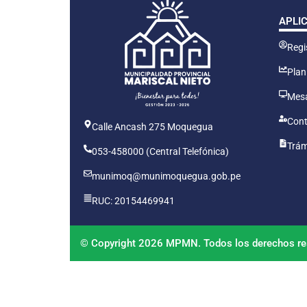
APLI
Regis
Plan
Mesa
Cont
Calle Ancash 275 Moquegua
Trám
053-458000 (Central Telefónica)
munimoq@munimoquegua.gob.pe
RUC: 20154469941
© Copyright 2026 MPMN. Todos los derechos re