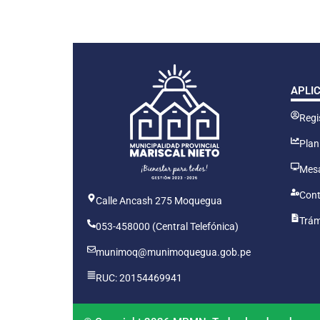
APLI
Regis
Plan
Mesa
Cont
Calle Ancash 275 Moquegua
Trám
053-458000 (Central Telefónica)
munimoq@munimoquegua.gob.pe
RUC: 20154469941