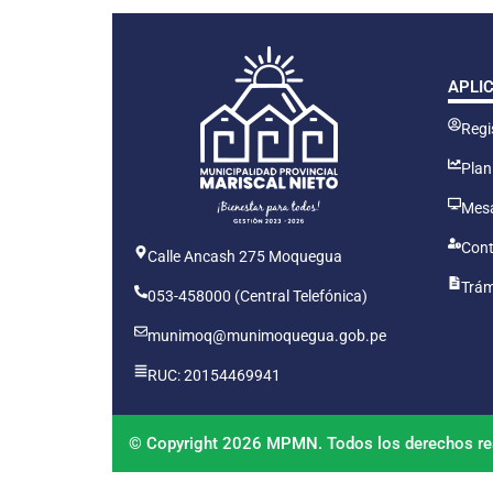
APLI
Regis
Plan
Mesa
Cont
Calle Ancash 275 Moquegua
Trám
053-458000 (Central Telefónica)
munimoq@munimoquegua.gob.pe
RUC: 20154469941
© Copyright 2026 MPMN. Todos los derechos re