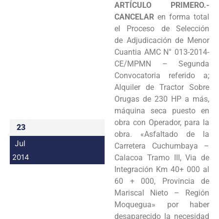
ARTÍCULO PRIMERO.-
Programas
CANCELAR
en forma total
el Proceso de Selección
Intranet
de
Adjudicación de Menor
Cuantia AMC N° 013-2014-
CE/MPMN – Segunda
Convocatoria referido a;
Alquiler de
Tractor Sobre
Orugas de 230 HP a más,
máquina seca puesto en
obra con Operador, para la
23
obra. «Asfaltado de
la
Jul
Carretera Cuchumbaya –
2014
Calacoa Tramo III, Via de
Integración Km 40+ 000 al
60 + 000, Provincia de
Mariscal
Nieto – Región
Moquegua» por haber
desaparecido la necesidad