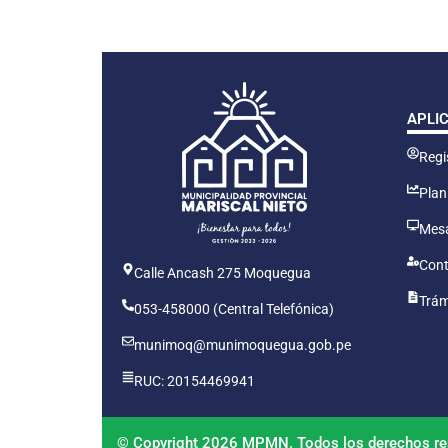
APLI
Regis
Plan
Mesa
Cont
Calle Ancash 275 Moquegua
Trám
053-458000 (Central Telefónica)
munimoq@munimoquegua.gob.pe
RUC: 20154469941
© Copyright 2026 MPMN. Todos los derechos re