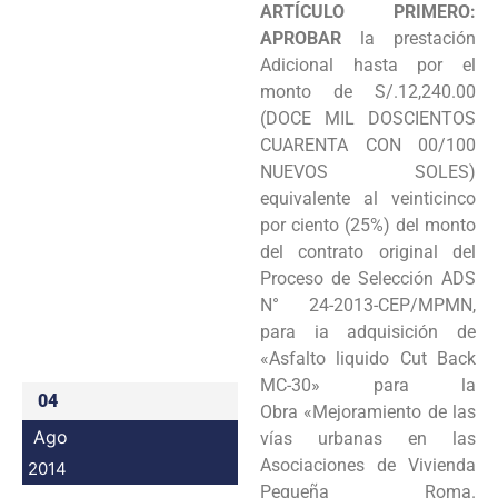
ARTÍCULO PRIMERO:
Programas
APROBAR
la prestación
Adicional hasta por el
Intranet
monto
de S/.12,240.00
(DOCE MIL DOSCIENTOS
CUARENTA CON 00/100
NUEVOS SOLES)
equivalente al
veinticinco
por ciento (25%) del monto
del contrato original del
Proceso de Selección ADS
N° 24-
2013-CEP/MPMN,
para ia adquisición de
«Asfalto liquido Cut Back
MC-30» para la
04
Obra
«Mejoramiento de las
Ago
vías urbanas en las
Asociaciones de Vivienda
2014
Pequeña Roma.