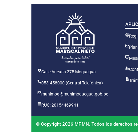
APLI
Regis
Plan
Mesa
Cont
Calle Ancash 275 Moquegua
Trám
053-458000 (Central Telefónica)
munimoq@munimoquegua.gob.pe
RUC: 20154469941
© Copyright 2026 MPMN. Todos los derechos re