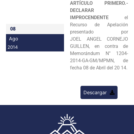
ARTÍCULO PRIMERO.-
Programas
DECLARAR
IMPROCENDENTE
el
Intranet
Recurso de Apelación
08
presentado por
Ago
JOEL
ANGEL CORNEJO
GUILLEN, en contra de
2014
Memorándum N° 1204-
2014-GA-GM/MPMN, de
fecha 08 de Abril del 20 14.
Descargar