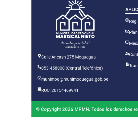
APLI
Regis
Plan
Mesa
Cont
Calle Ancash 275 Moquegua
Trám
053-458000 (Central Telefónica)
munimoq@munimoquegua.gob.pe
RUC: 20154469941
© Copyright 2026 MPMN. Todos los derechos re