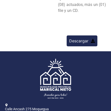
(08) actuados, más un (01)
file y un CD.
Descargar
Calle Ancash 275 Moquegua