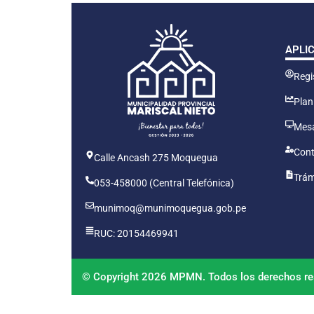
APLI
Regis
Plan
Mesa
Cont
Calle Ancash 275 Moquegua
Trám
053-458000 (Central Telefónica)
munimoq@munimoquegua.gob.pe
RUC: 20154469941
© Copyright 2026 MPMN. Todos los derechos re