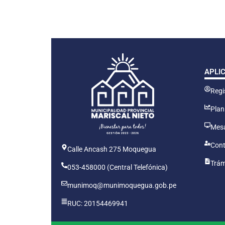
APLI
Regis
Plan
Mesa
Cont
Calle Ancash 275 Moquegua
Trám
053-458000 (Central Telefónica)
munimoq@munimoquegua.gob.pe
RUC: 20154469941