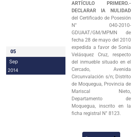
ARTÍCULO PRIMERO.-
Programas
DECLARAR lA NULIDAD
del Certificado de Posesión
Intranet
N° 040-
2010-
GDUAAT/GM/MPMN de
fecha 28 de mayo del 2010
expedida a favor de Sonía
05
Velásquez
Cruz, respecto
Sep
del inmueble situado en el
Cercado, Avenida
2014
Circunvalación s/n; Distrito
de
Moquegua, Provincia de
Mariscal Nieto,
Departamento de
Moquegua, inscrito en la
ficha registral N°
8123.