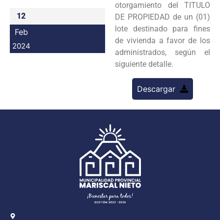
otorgamiento del TITULO
Programas
12
DE PROPIEDAD de un (01)
lote destinado para fines
Feb
Intranet
de vivienda a favor de los
2024
administrados, según el
siguiente detalle.
Descargar