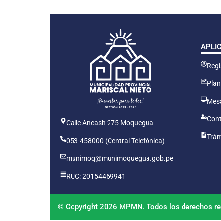
APLI
Regis
Plan
Mesa
Cont
Calle Ancash 275 Moquegua
Trám
053-458000 (Central Telefónica)
munimoq@munimoquegua.gob.pe
RUC: 20154469941
© Copyright 2026 MPMN. Todos los derechos re