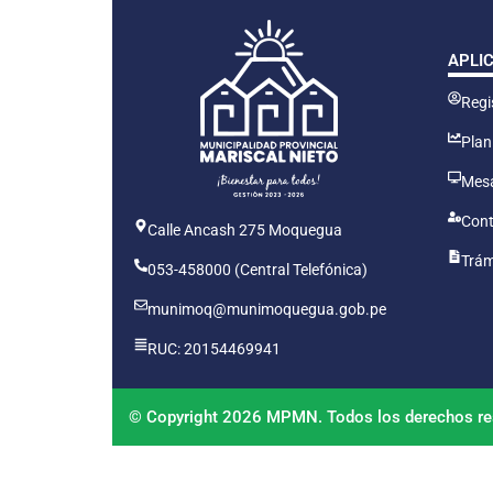
APLI
Regis
Plan
Mesa
Cont
Calle Ancash 275 Moquegua
Trám
053-458000 (Central Telefónica)
munimoq@munimoquegua.gob.pe
RUC: 20154469941
© Copyright 2026 MPMN. Todos los derechos re