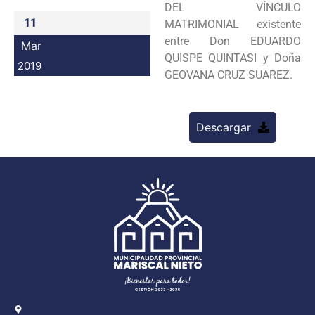
DEL VÍNCULO
Programas
11
MATRIMONIAL existente
entre Don EDUARDO
Mar
Intranet
QUISPE QUINTASI y Doña
2019
GEOVANA CRUZ SUAREZ.
Descargar