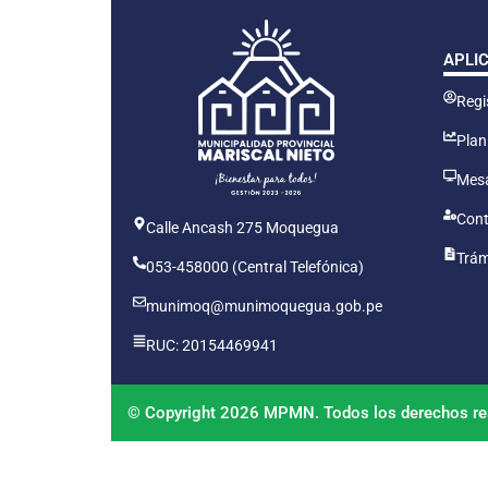
APLI
Regis
Plan
Mesa
Cont
Calle Ancash 275 Moquegua
Trám
053-458000 (Central Telefónica)
munimoq@munimoquegua.gob.pe
RUC: 20154469941
© Copyright 2026 MPMN. Todos los derechos re