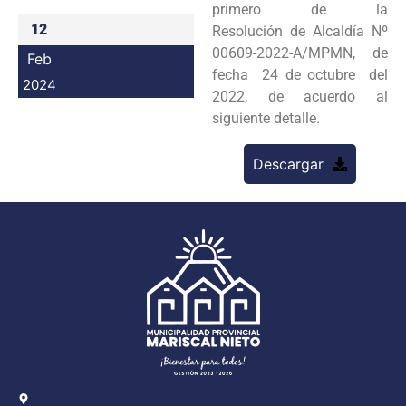
primero de la
Programas
12
Resolución de Alcaldía Nº
00609-2022-A/MPMN, de
Feb
Intranet
fecha 24 de octubre del
2024
2022, de acuerdo al
siguiente detalle.
Descargar