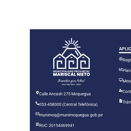
APLI
Regis
Plan
Mesa
Cont
Calle Ancash 275 Moquegua
Trám
053-458000 (Central Telefónica)
munimoq@munimoquegua.gob.pe
RUC: 20154469941