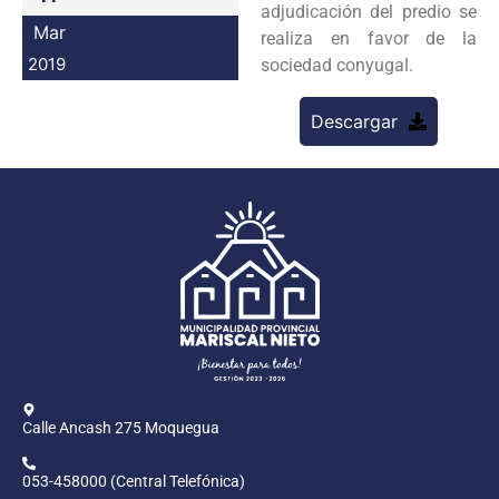
adjudicación del predio se
Programas
Mar
realiza en favor de la
2019
sociedad conyugal.
Intranet
Descargar
Calle Ancash 275 Moquegua
053-458000 (Central Telefónica)