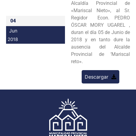
Alcaldía Provincial de
Programas
«Mariscal Nieto», al Sr.
Regidor Econ. PEDRO
04
Intranet
ÓSCAR MORY UGAREL ,
Jun
duran el día 05 de Junio de
2018
2018 y en tanto dure la
ausencia del Alcalde
Provincial de ‘Mariscal
reto».
Descargar