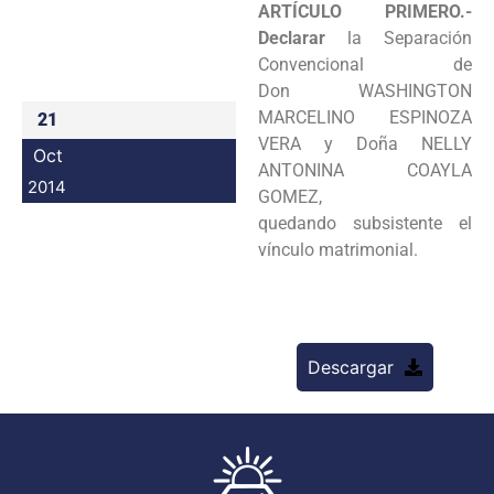
ARTÍCULO PRIMERO.-
Programas
Declarar
la Separación
Convencional de
Intranet
Don
WASHINGTON
MARCELINO ESPINOZA
21
VERA y Doña NELLY
Oct
ANTONINA COAYLA
2014
GOMEZ,
quedando
subsistente el
vínculo matrimonial.
Descargar