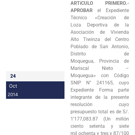
ARTíCULO PRIMERO.-
Programas
APROBAR
el Expediente
Técnico «Creación de
Intranet
Loza
Deportiva de la
Asociación de Vivienda
Alto Tiwinza del Centro
Poblado de San Antonio,
Distrito de
Moquegua,
Provincia de
Mariscal Nieto –
Moquegua» con Código
24
SNIP N° 241165, cuyo
Oct
Expediente Forma parte
2014
integrante
de la presente
resolución cuyo
presupuesto total es de S/.
1’177,083.87 (Un millón
ciento setenta y siete
mil
ochenta y tres y 87/100