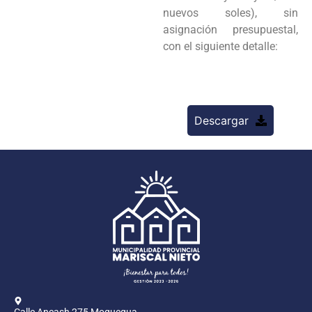
nuevos soles), sin
asignación presupuestal,
con el siguiente detalle:
Descargar
Calle Ancash 275 Moquegua