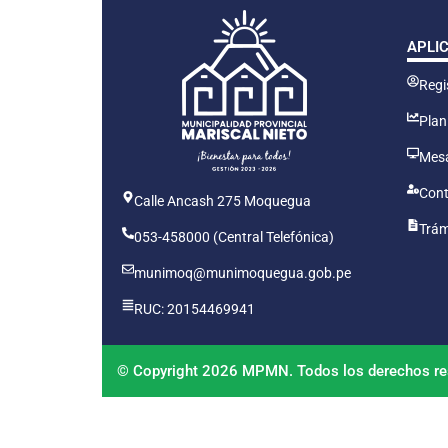
APLI
Regis
Plan
Mesa
Cont
Calle Ancash 275 Moquegua
Trám
053-458000 (Central Telefónica)
munimoq@munimoquegua.gob.pe
RUC: 20154469941
© Copyright 2026 MPMN. Todos los derechos re