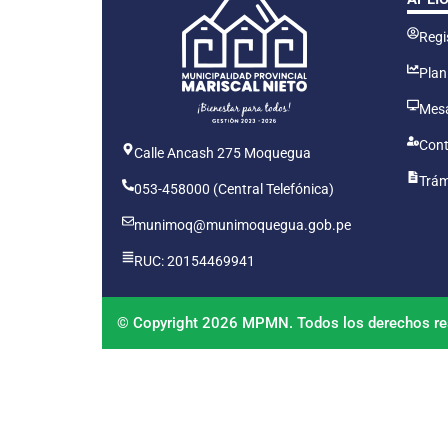
Regis
Plan
Mesa
Cont
Calle Ancash 275 Moquegua
Trám
053-458000 (Central Telefónica)
munimoq@munimoquegua.gob.pe
RUC: 20154469941
© Copyright 2026 MPMN. Todos los derechos re