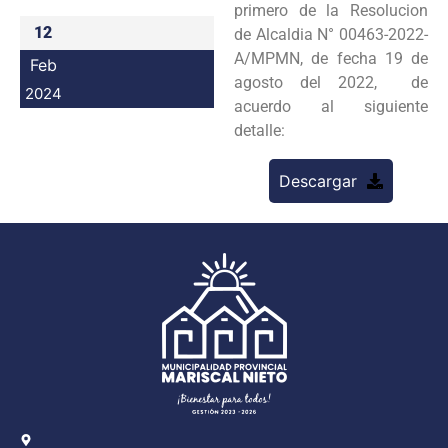
primero de la Resolucion
Programas
12
de Alcaldia N° 00463-2022-
A/MPMN, de fecha 19 de
Feb
Intranet
agosto del 2022, de
2024
acuerdo al siguiente
detalle:
Descargar