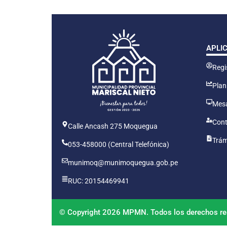
APLI
Regis
Plan
Mesa
Cont
Calle Ancash 275 Moquegua
Trám
053-458000 (Central Telefónica)
munimoq@munimoquegua.gob.pe
RUC: 20154469941
© Copyright 2026 MPMN. Todos los derechos re