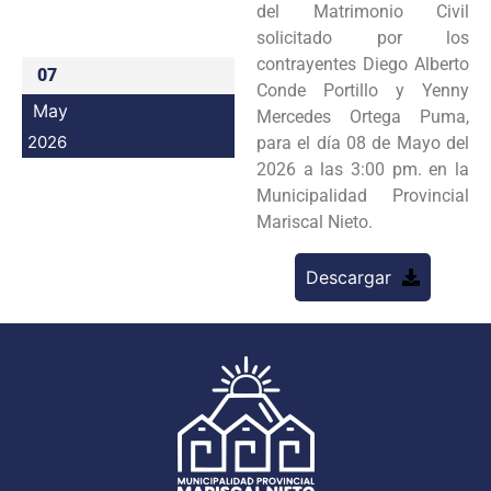
del Matrimonio Civil
Programas
solicitado por los
contrayentes Diego Alberto
07
Intranet
Conde Portillo y Yenny
May
Mercedes Ortega Puma,
2026
para el día 08 de Mayo del
2026 a las 3:00 pm. en la
Municipalidad Provincial
Mariscal Nieto.
Descargar