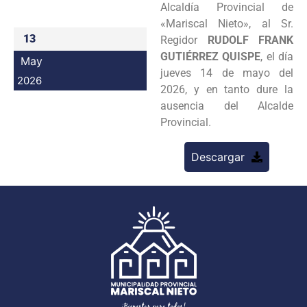
Alcaldía Provincial de
Programas
«Mariscal Nieto», al Sr.
13
Regidor
RUDOLF FRANK
Intranet
GUTIÉRREZ QUISPE
, el día
May
jueves 14 de mayo del
2026
2026, y en tanto dure la
ausencia del Alcalde
Provincial.
Descargar