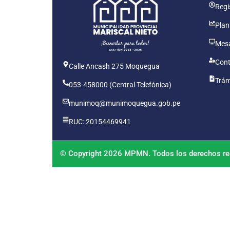
Regis
Plan
Mesa
Cont
Calle Ancash 275 Moquegua
Trám
053-458000 (Central Telefónica)
munimoq@munimoquegua.gob.pe
RUC: 20154469941
© Copyright 2026 MPMN. Todos los derechos re