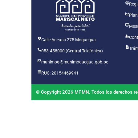
Regis
Plan
Mesa
Cont
Calle Ancash 275 Moquegua
Trám
053-458000 (Central Telefónica)
munimoq@munimoquegua.gob.pe
RUC: 20154469941
© Copyright 2026 MPMN. Todos los derechos re