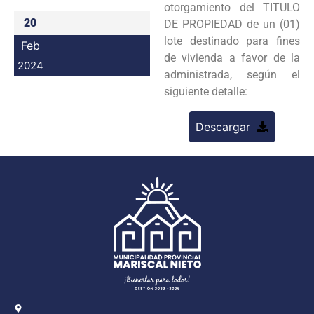
otorgamiento del TITULO
Programas
20
DE PROPIEDAD de un (01)
lote destinado para fines
Feb
Intranet
de vivienda a favor de la
2024
administrada, según el
siguiente detalle:
Descargar